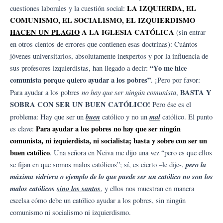
LA IZQUIERDA, EL
cuestiones laborales y la cuestión social:
COMUNISMO, EL SOCIALISMO, EL IZQUIERDISMO
HACEN UN PLAGIO
A LA IGLESIA CATÓLICA
(sin entrar
en otros cientos de errores que contienen esas doctrinas): Cuántos
jóvenes universitarios, absolutamente inexpertos y por la influencia de
“Yo me hice
sus profesores izquierdistas, han llegado a decir:
comunista porque quiero ayudar a los pobres”
. ¡Pero por favor:
no hay que ser ningún comunista
BASTA Y
Para ayudar a los pobres
,
SOBRA CON SER UN BUEN CATÓLICO!
Pero ése es el
buen
mal
problema: Hay que ser un
católico y no un
católico. El punto
Para ayudar a los pobres no hay que ser ningún
es clave:
comunista, ni izquierdista, ni socialista; basta y sobre con ser un
buen católico
. Una señora en Neiva me dijo una vez “pero es que ellos
pero la
se fijan en que somos malos católicos”; sí, es cierto –le dije-,
máxima vidriera o ejemplo de lo que puede ser un católico no son los
malos católicos
sino los santos
, y ellos nos muestran en manera
excelsa cómo debe un católico ayudar a los pobres, sin ningún
comunismo ni socialismo ni izquierdismo.