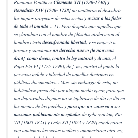
Romanos Pontífices
Clemente XII [1730-1740] y
Benedicto XIV [1740- 1758]
no omitieron el descubrir
los impíos proyectos de estas sectas
y avisar a los fieles
de todo el mundo
… 11. Pero después que aquellos que
se gloriaban con el nombre de filósofos atribuyeron al
hombre cierta
desenfrenada libertad
, y se empezó a
formar y sancionar
un derecho nuevo
[le nouveau
droit], como dicen, contra la ley natural y divina
, el
Papa Pio VI [1775-1799], de f. m., mostró al punto la
perversa índole y falsedad de aquellas doctrinas en
públicos documentos… Mas, sin embargo de esto, no
habiéndose precavido por ningún medio eficaz para que
tan depravados dogmas no se infiltrasen de día en día en
las mentes de los pueblos
y para que no viniesen a ser
máximas públicamente aceptadas
de gobernación, Pío
VII [1800-1823] y León XII [1823 y 1829] condenaron
con anatemas las sectas ocultas y amonestaron otra vez