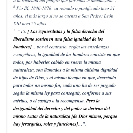
a la sociedad del peligro que por ellas le amenazaba”.
6
Pío IX, 1846-1878: su reinado o pontificado tuvo 31
años, el más largo si no se cuenta a San Pedro; León
XIII tuvo 25 años.
7
-“15.
[ Los izquierdistas y la falsa derecha del
liberalismo sostienen una falsa igualdad de los
hombres]
…por el contrario, según las enseñanzas
evangélicas,
la igualdad de los hombres consiste en que
todos, por haberles cabido en suerte la misma
naturaleza, son llamados a la misma altísima dignidad
de hijos de Dios, y al mismo tiempo en que, decretado
para todos un mismo fin, cada uno ha de ser juzgado
según la misma ley para conseguir, conforme a sus
méritos, o el castigo o la recompensa.
Pero la
desigualdad del derecho y del poder se derivan del
mismo Autor de la naturaleza [de Dios mismo, porque
hay jerarquías, roles y funciones]
…”.