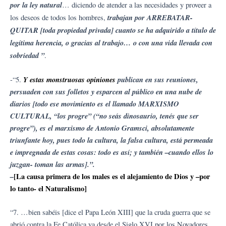
por la ley natural
… diciendo de atender a las necesidades y proveer a
trabajan por ARREBATAR-
los deseos de todos los hombres,
QUITAR [toda propiedad privada] cuanto se ha adquirido a título de
legítima herencia, o gracias al trabajo… o con una vida llevada con
sobriedad ”
.
Y estas monstruosas opiniones
publican en sus reuniones,
-“5.
persuaden con sus folletos y esparcen al público en una nube de
diarios [todo ese movimiento es el llamado MARXISMO
CULTURAL, “los progre” (“no seás dinosaurio, tenés que ser
progre”), es el marxismo de Antonio Gramsci, absolutamente
triunfante hoy, pues todo la cultura, la falsa cultura, está permeada
e impregnada de estas cosas: todo es así; y también –cuando ellos lo
juzgan- toman las armas].”.
–
[La causa primera de los males es el alejamiento de Dios y –por
lo tanto- el Naturalismo]
“7. …bien sabéis [dice el Papa León XIII] que la cruda guerra que se
abrió contra la Fe Católica ya desde el Siglo XVI por los Novadores