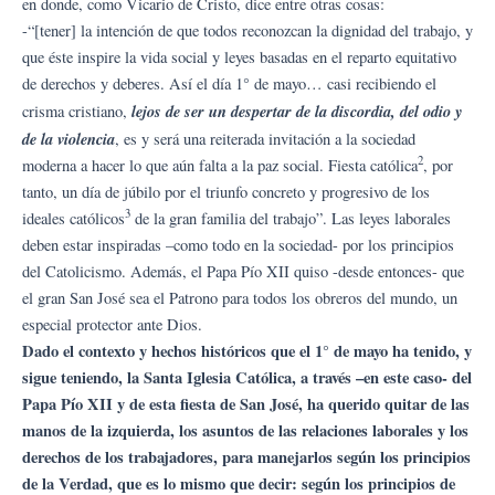
en donde, como Vicario de Cristo, dice entre otras cosas:
-“[tener] la intención de que todos reconozcan la dignidad del trabajo, y
que éste inspire la vida social y leyes basadas en el reparto equitativo
de derechos y deberes. Así el día 1° de mayo… casi recibiendo el
lejos de ser un despertar de la discordia, del odio y
crisma cristiano,
de la violencia
, es y será una reiterada invitación a la sociedad
2
moderna a hacer lo que aún falta a la paz social. Fiesta católica
, por
tanto, un día de júbilo por el triunfo concreto y progresivo de los
3
ideales católicos
de la gran familia del trabajo”. Las leyes laborales
deben estar inspiradas –como todo en la sociedad- por los principios
del Catolicismo. Además, el Papa Pío XII quiso -desde entonces- que
el gran San José sea el Patrono para todos los obreros del mundo, un
especial protector ante Dios.
Dado el contexto y hechos históricos que el 1° de mayo ha tenido, y
sigue teniendo, la Santa Iglesia Católica, a través –en este caso- del
Papa Pío XII y de esta fiesta de San José, ha querido quitar de las
manos de la izquierda, los asuntos de las relaciones laborales y los
derechos de los trabajadores, para manejarlos según los principios
de la Verdad, que es lo mismo que decir: según los principios de