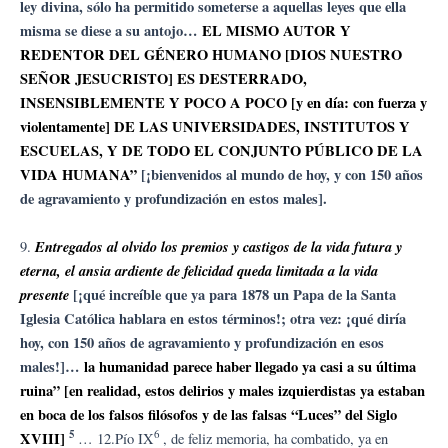
ley divina, sólo ha permitido someterse a aquellas leyes que ella
misma se diese a su antojo…
EL MISMO AUTOR Y
REDENTOR DEL GÉNERO HUMANO [DIOS NUESTRO
SEÑOR JESUCRISTO] ES DESTERRADO,
INSENSIBLEMENTE Y POCO A POCO [y en día: con fuerza y
violentamente] DE LAS UNIVERSIDADES, INSTITUTOS Y
ESCUELAS, Y DE TODO EL CONJUNTO PÚBLICO DE LA
VIDA HUMANA”
[¡bienvenidos al mundo de hoy, y con 150 años
de agravamiento y profundización en estos males].
Entregados al olvido los premios y castigos de la vida futura y
9.
eterna, el ansia ardiente de felicidad queda limitada a la vida
presente
[¡qué increíble que ya para 1878 un Papa de la Santa
Iglesia Católica hablara en estos términos!; otra vez: ¡qué diría
hoy, con 150 años de agravamiento y profundización en esos
males!]…
la humanidad parece haber llegado ya casi a su última
ruina” [en realidad, estos delirios y males izquierdistas ya estaban
en boca de los falsos filósofos y de las falsas “Luces” del Siglo
5
6
XVIII]
… 12.Pío IX
, de feliz memoria, ha combatido, ya en