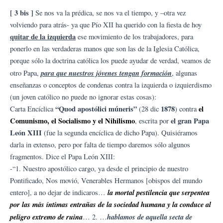
[ 3 bis ]
Se nos va la prédica, se nos va el tiempo, y –otra vez
volviendo para atrás- ya que Pío XII ha querido con la fiesta de hoy
quitar de la izquierda
ese movimiento de los trabajadores, para
ponerlo en las verdaderas manos que son las de la Iglesia Católica,
porque sólo la doctrina católica los puede ayudar de verdad, veamos de
para que nuestros jóvenes tengan formación
otro Papa,
, algunas
enseñanzas o conceptos de condenas contra la izquierda o izquierdismo
(un joven católico no puede no ignorar estas cosas):
“Quod apostólici múneris”
1878
el
Carta Encíclica
(28 dic
) contra
Comunismo, el Socialismo y el Nihilismo
el gran Papa
, escrita por
León XIII
(fue la segunda encíclica de dicho Papa). Quisiéramos
darla in extenso, pero por falta de tiempo daremos sólo algunos
fragmentos. Dice el Papa León XIII:
-“1. Nuestro apostólico cargo, ya desde el principio de nuestro
Pontificado, Nos movió, Venerables Hermanos [obispos del mundo
la mortal pestilencia que serpentea
entero], a no dejar de indicaros…
por las más íntimas entrañas de la sociedad humana y la conduce al
peligro extremo de ruina
hablamos de aquella secta de
… 2. …