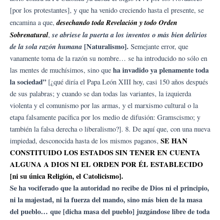
[por los protestantes], y que ha venido creciendo hasta el presente, se
desechando toda Revelación y todo Orden
encamina a que,
Sobrenatural
se abriese la puerta a los inventos o más bien delirios
,
de la sola razón humana
[Naturalismo].
Semejante error, que
vanamente toma de la razón su nombre… se ha introducido no sólo en
ha invadido ya plenamente toda
las mentes de muchísimos, sino que
la sociedad”
[¿qué diría el Papa León XIII hoy, casi 150 años después
de sus palabras; y cuando se dan todas las variantes, la izquierda
violenta y el comunismo por las armas, y el marxismo cultural o la
etapa falsamente pacífica por los medio de difusión: Gramscismo; y
también la falsa derecha o liberalismo?]. 8. De aquí que, con una nueva
SE HAN
impiedad, desconocida hasta de los mismos paganos,
CONSTITUIDO LOS ESTADOS SIN TENER EN CUENTA
ALGUNA A DIOS NI EL ORDEN POR ÉL ESTABLECIDO
[ni su única Religión, el Catolicismo].
Se ha vociferado que la autoridad no recibe de Dios ni el principio,
ni la majestad, ni la fuerza del mando, sino más bien de la masa
del pueblo… que [dicha masa del pueblo] juzgándose libre de toda