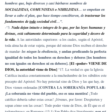
hombres que, bajo diversos y casi bárbaros nombres de
SOCIALISTAS, COMUNISTAS o NIHILISTAS
… se empeñan en
llevar a cabo el plan, que hace tiempo concibieron, de
trastornar los
fundamentos de
toda
sociedad civil
…”.
Nada dejan intacto e íntegro de lo que, por las leyes humanas y
-“3.
divinas, está sabiamente determinado para la seguridad y decoro de
la vida.
A las autoridades superiores -a los cuales, según el Apóstol,
toda alma ha de estar sujeta, porque del mismo Dios reciben el derecho
les niegan la obediencia,
y andan predicando la perfecta
de mandar-
igualdad de todos los hombres en derechos y deberes [los hombres
no son iguales en derechos ni en deberes].
[El «poder» VIENE DE
DIOS, la autoridad viene de Dios]
“17. La verdad es que la Iglesia
Católica inculca constantemente a la muchedumbre de los súbditos este
precepto del Apóstol: No hay potestad sino de Dios y las que hay, de
[CONTRA LA SOBERANÍA POPULAR:
Dios vienen ordenadas
¡La soberanía no viene del pueblo, eso es una mentira!
¡Todo
católico debería saber estas cosas! ¡Jóvenes, por favor: Despierten y
sepan cómo son las cosas!: Todo poder viene de Dios, de Él que es el
non est
todopoderoso; en Romanos (13,1) San Pablo dice literalmente: