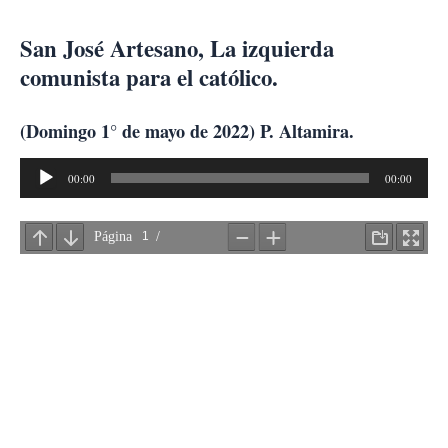
Ir
al
San José Artesano, La izquierda
contenido
comunista para el católico.
(Domingo 1° de mayo de 2022) P. Altamira.
Reproductor
00:00
00:00
de
audio