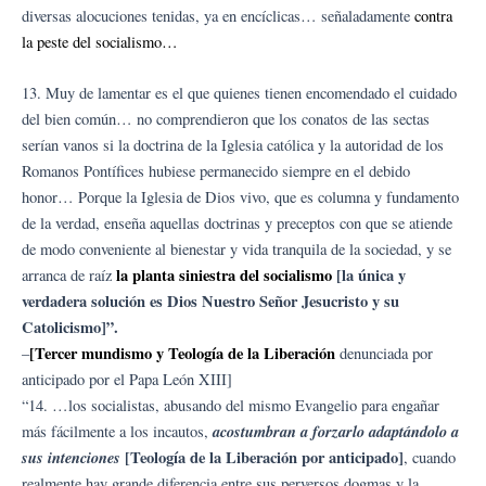
diversas alocuciones tenidas, ya en encíclicas… señaladamente
contra
la peste del socialismo…
13. Muy de lamentar es el que quienes tienen encomendado el cuidado
del bien común… no comprendieron que los conatos de las sectas
serían vanos si la doctrina de la Iglesia católica y la autoridad de los
Romanos Pontífices hubiese permanecido siempre en el debido
honor… Porque la Iglesia de Dios vivo, que es columna y fundamento
de la verdad, enseña aquellas doctrinas y preceptos con que se atiende
de modo conveniente al bienestar y vida tranquila de la sociedad, y se
la planta siniestra del socialismo
[la única y
arranca de raíz
verdadera solución es Dios Nuestro Señor Jesucristo y su
Catolicismo]”.
[Tercer mundismo y Teología de la Liberación
–
denunciada por
anticipado por el Papa León XIII]
“14. …los socialistas, abusando del mismo Evangelio para engañar
acostumbran a forzarlo adaptándolo a
más fácilmente a los incautos,
sus intenciones
[Teología de la Liberación por anticipado]
, cuando
realmente hay grande diferencia entre sus perversos dogmas y la