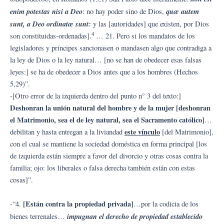
enim potestas nisi a Deo
quæ autem
: no hay poder sino de Dios,
sunt, a Deo ordinatæ sunt:
y las [autoridades] que existen, por Dios
4
son constituidas-ordenadas].
… 21. Pero si los mandatos de los
legisladores y príncipes sancionasen o mandasen algo que contradiga a
la ley de Dios o la ley natural… [no se han de obedecer esas falsas
leyes:] se ha de obedecer a Dios antes que a los hombres (Hechos
5,29)”.
-[Otro error de la izquierda dentro del punto n° 3 del texto:]
Deshonran la unión natural del hombre y de la mujer [deshonran
el Matrimonio, sea el de ley natural, sea el Sacramento católico]
…
este vínculo
debilitan y hasta entregan a la liviandad
[del Matrimonio],
con el cual se mantiene la sociedad doméstica en forma principal [los
de izquierda están siempre a favor del divorcio y otras cosas contra la
familia; ojo: los liberales o falsa derecha también están con estas
cosas]”.
[Están contra la propiedad privada]
-“4.
…por la codicia de los
impugnan el derecho de propiedad establecido
bienes terrenales…