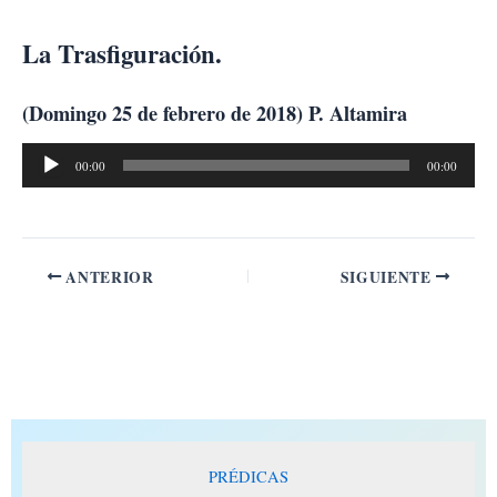
Ir
al
La Trasfiguración.
contenido
(Domingo 25 de febrero de 2018) P. Altamira
Reproductor
00:00
00:00
de
audio
ANTERIOR
SIGUIENTE
PRÉDICAS