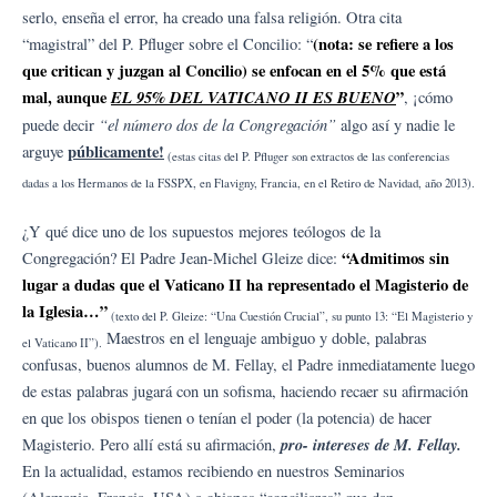
serlo, enseña el error, ha creado una falsa religión. Otra cita
(nota: se refiere a los
“magistral” del P. Pfluger sobre el Concilio: “
que critican y juzgan al Concilio) se enfocan en el 5% que está
mal, aunque
EL 95% DEL VATICANO II ES BUENO
”
, ¡cómo
“el número dos de la Congregación”
puede decir
algo así y nadie le
públicamente!
arguye
(estas citas del P. Pfluger son extractos de las conferencias
dadas a los Hermanos de la FSSPX, en Flavigny, Francia, en el Retiro de Navidad, año 2013).
¿Y qué dice uno de los supuestos mejores teólogos de la
“Admitimos sin
Congregación? El Padre Jean-Michel Gleize dice:
lugar a dudas que el Vaticano II ha representado el Magisterio de
la Iglesia…”
(texto del P. Gleize: “Una Cuestión Crucial”, su punto 13: “El Magisterio y
Maestros en el lenguaje ambiguo y doble, palabras
el Vaticano II”).
confusas, buenos alumnos de M. Fellay, el Padre inmediatamente luego
de estas palabras jugará con un sofisma, haciendo recaer su afirmación
en que los obispos tienen o tenían el poder (la potencia) de hacer
pro- intereses de M. Fellay.
Magisterio. Pero allí está su afirmación,
En la actualidad, estamos recibiendo en nuestros Seminarios