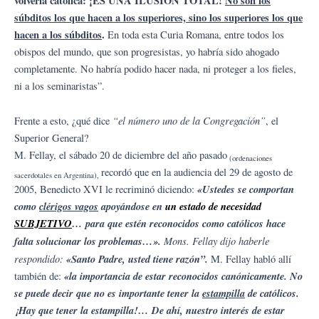
volverla católica: ¡ES UNA ILUSIÓN TOTAL!
No son los
súbditos los que hacen a los superiores, sino los superiores los que
hacen a los súbditos
.
En toda esta Curia Romana, entre todos los
obispos del mundo, que son progresistas, yo habría sido ahogado
completamente. No habría podido hacer nada, ni proteger a los fieles,
ni a los seminaristas”.
“el
número uno de la Congregación”
Frente a esto, ¿qué dice
, el
Superior General?
M. Fellay, el sábado 20 de diciembre del año pasado
(ordenaciones
recordó que en la audiencia del 29 de agosto de
sacerdotales en Argentina),
«Ustedes se comportan
2005, Benedicto XVI le recriminó diciendo:
como
clérigos vagos
apoyándose en
un estado de necesidad
SUBJETIVO
… para que estén reconocidos como católicos hace
falta solucionar los problemas…».
Mons. Fellay dijo haberle
respondido:
«Santo Padre, usted tiene razón”.
M. Fellay habló allí
«la importancia de estar reconocidos canónicamente. No
también de:
se puede decir que no es importante tener la
estampilla
de católicos.
¡Hay que tener la estampilla!… De ahí, nuestro interés de estar