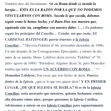
“es en Roma donde se instala la
También dice allí literalmente:
herejía… ÉSTA ES LA RAZÓN POR LA QUE NO PODEMOS
VINCULARNOS CON ROMA. Suceda lo que suceda, debemos
seguir como lo hemos hecho; y el Buen Dios nos muestra que,
siguiendo esta vía, cumplimos con nuestro deber.
(…)
No podemos
seguir los principios del Concilio… Ustedes ven que (nota: EL
CARDENAL RATZINGER) quería traernos a
la Iglesia
Conciliar
…”
(Revista Fidéliter nº 66, noviembre-diciembre de 1988).
Un año después de las Consagraciones Episcopales, y menos de dos
antes de su muerte, Mons. Lefebvre decía (revista “Fideliter” nº 70,
julio- agosto de 1989): “Periodista: Algunos dicen: Sí, pero Monseñor
UN ACUERDO CON ROMA
“-
tendría que haber aceptado
…”
Monseñor Lefebvre:
Ponerse
Son cosas que son fáciles de decir.
dentro de la Iglesia
Y EN PRIMER
, ¿qué es lo que eso quiere decir?
LUGAR, ¿DE QUÉ IGLESIA SE HABLA? Si es de la
Iglesia
Conciliar
, sería necesario que nosotros, quienes luchamos contra
ella durante veinte años, porque queremos la Iglesia Católica,
volviésemos a entrar en esa
Iglesia Conciliar
para supuestamente