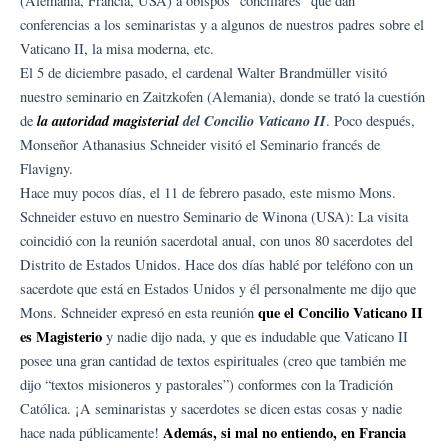
(Alemania, Francia, USA) a obispos “conciliares” que dan
conferencias a los seminaristas y a algunos de nuestros padres sobre el
Vaticano II, la misa moderna, etc.
El 5 de diciembre pasado, el cardenal Walter Brandmüller visitó
nuestro seminario en Zaitzkofen (Alemania), donde se trató la cuestión
la autoridad magisterial
del Concilio Vaticano II
de
. Poco después,
Monseñor Athanasius Schneider visitó el Seminario francés de
Flavigny.
Hace muy pocos días, el 11 de febrero pasado, este mismo Mons.
Schneider estuvo en nuestro Seminario de Winona (USA): La visita
coincidió con la reunión sacerdotal anual, con unos 80 sacerdotes del
Distrito de Estados Unidos. Hace dos días hablé por teléfono con un
sacerdote que está en Estados Unidos y él personalmente me dijo que
que el Concilio Vaticano II
Mons. Schneider expresó en esta reunión
es Magisterio
y nadie dijo nada, y que es indudable que Vaticano II
posee una gran cantidad de textos espirituales (creo que también me
dijo “textos misioneros y pastorales”) conformes con la Tradición
Católica. ¡A seminaristas y sacerdotes se dicen estas cosas y nadie
Además, si mal no entiendo, en Francia
hace nada públicamente!