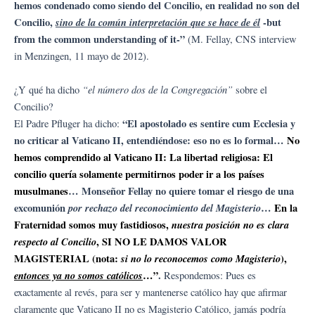
hemos condenado como siendo del Concilio, en realidad no son del
Concilio,
sino de la común interpretación que se hace de él
-but
from the common understanding of it-”
(M. Fellay, CNS interview
in Menzingen, 11 mayo de 2012).
“el número dos de la Congregación”
¿Y qué ha dicho
sobre el
Concilio?
“El apostolado es sentire cum Ecclesia y
El Padre Pfluger ha dicho:
no criticar al Vaticano II, entendiéndose: eso no es lo formal…
No
hemos comprendido al Vaticano II: La libertad religiosa: El
concilio quería solamente permitirnos poder ir a los países
musulmanes
… Monseñor Fellay no quiere tomar el riesgo de una
excomunión
por rechazo del reconocimiento del Magisterio
…
En la
Fraternidad somos muy fastidiosos,
nuestra posición no es clara
respecto al Concilio
, SI NO LE DAMOS VALOR
MAGISTERIAL (nota:
si no lo reconocemos como Magisterio
),
entonces ya no somos católicos
…”
.
Respondemos: Pues es
exactamente al revés, para ser y mantenerse católico hay que afirmar
claramente que Vaticano II no es Magisterio Católico, jamás podría