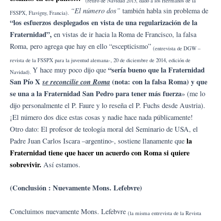
(retiro de Navidad 2013, dado a los Hermanos de la
“El número dos”
también habla sin problema de
FSSPX, Flavigny, Francia).
“los esfuerzos desplegados en vista de una regularización de la
Fraternidad”,
en vistas de ir hacia la Roma de Francisco, la falsa
Roma, pero agrega que hay en ello “escepticismo”
(entrevista de DGW –
revista de la FSSPX para la juventud alemana-, 20 de diciembre de 2014, edición de
“sería bueno que la Fraternidad
Y hace muy poco dijo que
Navidad).
San Pío X
se reconcilie con Roma
(nota: con la falsa Roma) y que
se una a la Fraternidad San Pedro para tener más fuerza
» (me lo
dijo personalmente el P. Faure y lo reseña el P. Fuchs desde Austria).
¡El número dos dice estas cosas y nadie hace nada públicamente!
Otro dato: El profesor de teología moral del Seminario de USA, el
la
Padre Juan Carlos Iscara –argentino-, sostiene llanamente que
Fraternidad tiene que hacer un acuerdo con Roma si quiere
sobrevivir.
Así estamos.
(Conclusión : Nuevamente Mons. Lefebvre)
Concluimos nuevamente Mons. Lefebvre
(la misma entrevista de la Revista