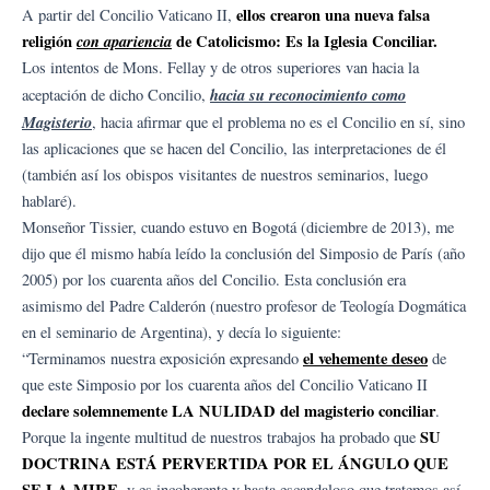
ellos crearon una nueva falsa
A partir del Concilio Vaticano II,
religión
con apariencia
de Catolicismo: Es la Iglesia Conciliar.
Los intentos de Mons. Fellay y de otros superiores van hacia la
hacia su reconocimiento como
aceptación de dicho Concilio,
Magisterio
, hacia afirmar que el problema no es el Concilio en sí, sino
las aplicaciones que se hacen del Concilio, las interpretaciones de él
(también así los obispos visitantes de nuestros seminarios, luego
hablaré).
Monseñor Tissier, cuando estuvo en Bogotá (diciembre de 2013), me
dijo que él mismo había leído la conclusión del Simposio de París (año
2005) por los cuarenta años del Concilio. Esta conclusión era
asimismo del Padre Calderón (nuestro profesor de Teología Dogmática
en el seminario de Argentina), y decía lo siguiente:
el vehemente deseo
“Terminamos nuestra exposición expresando
de
que este Simposio por los cuarenta años del Concilio Vaticano II
declare solemnemente LA NULIDAD del magisterio conciliar
.
SU
Porque la ingente multitud de nuestros trabajos ha probado que
DOCTRINA ESTÁ PERVERTIDA POR EL ÁNGULO QUE
SE LA MIRE
, y es incoherente y hasta escandaloso que tratemos así