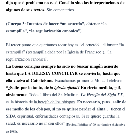
dijo que el problema no es el Concilio sino las interpretaciones de
algunos de sus textos.
Sin comentarios…
(Cuerpo 3: Intentos de hacer “un acuerdo”, obtener “la
estampilla”, “la regularización canónica”)
El tercer punto que queríamos tocar hoy es “el acuerdo”, el buscar “la
estampilla” (¡estampilla dada por la Iglesia de Francisco!), “la
regularización canónica”.
La buena consigna siempre ha sido no buscar ningún acuerdo
hasta que LA IGLESIA CONCILIAR se convierta, hasta que
ella vuelva al Catolicismo.
Escuchemos primero a Mons. Lefebvre:
“¿Salir, por lo tanto, de
la iglesia oficial
? En cierta medida, ¡sí!,
obviamente.
La Herejía del Siglo XX
Todo el libro del Sr. Madiran,
,
Es necesario, pues, salir de
es la historia de
la herejía de los obispos
.
ese medio de los obispos, si no se quiere perder el alma
… tienen el
SIDA espiritual, enfermedades contagiosas. Si se quiere guardar la
salud, es necesario no ir con ellos”
(Revista Fideliter nº 66, noviembre-diciembre
de 1988).