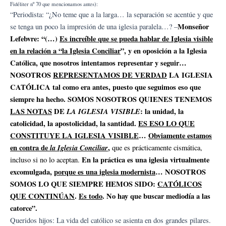
Fidéliter nº 70 que mencionamos antes):
“Periodista: “¿No teme que a la larga… la separación se acentúe y que
Monseñor
se tenga un poco la impresión de una iglesia paralela…? –
Lefebvre: “(…)
Es increíble que se pueda hablar de Iglesia visible
en la relación a “la Iglesia Conciliar
”, y en oposición a la Iglesia
Católica, que nosotros intentamos representar y seguir…
NOSOTROS
REPRESENTAMOS DE VERDAD
LA IGLESIA
CATÓLICA tal como era antes, puesto que seguimos eso que
siempre ha hecho. SOMOS NOSOTROS QUIENES TENEMOS
LAS NOTAS
DE
LA IGLESIA VISIBLE
: la unidad, la
catolicidad, la apostolicidad, la santidad.
ES ESO LO QUE
CONSTITUYE LA IGLESIA VISIBLE
…
Obviamente estamos
en contra de
la Iglesia Conciliar
,
que es prácticamente cismática,
En la práctica es una iglesia virtualmente
incluso si no lo aceptan.
excomulgada,
porque es una iglesia modernista
… NOSOTROS
SOMOS LO QUE SIEMPRE HEMOS SIDO:
CATÓLICOS
QUE CONTINÚAN
.
Es todo
. No hay que buscar mediodía a las
catorce”.
Queridos hijos: La vida del católico se asienta en dos grandes pilares.