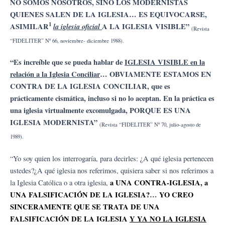
NO SOMOS NOSOTROS, SINO LOS MODERNISTAS
QUIENES SALEN DE LA IGLESIA… ES EQUIVOCARSE,
1
ASIMILAR
la iglesia oficial
A LA IGLESIA VISIBLE”
(Revista
“FIDELITER” Nº 66, noviembre- diciembre 1988).
“Es increíble que se pueda hablar de
IGLESIA VISIBLE en la
relación a la Iglesia Conciliar
… OBVIAMENTE ESTAMOS EN
CONTRA DE LA IGLESIA CONCILIAR, que es
prácticamente cismática, incluso si no lo aceptan. En la práctica es
una iglesia virtualmente excomulgada, PORQUE ES UNA
IGLESIA MODERNISTA”
(Revista “FIDELITER” Nº 70, julio-agosto de
1989).
“Yo soy quien los interrogaría, para decirles: ¿A qué iglesia pertenecen
ustedes?¿A qué iglesia nos referimos, quisiera saber si nos referimos a
a UNA CONTRA-IGLESIA, a
la Iglesia Católica o a otra iglesia,
UNA FALSIFICACIÓN DE LA IGLESIA?
…
YO CREO
SINCERAMENTE QUE SE TRATA DE UNA
FALSIFICACIÓN DE LA IGLESIA
Y YA NO LA IGLESIA