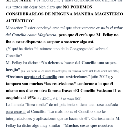
NO PODEMOS
sus textos sin dejar bien claro que
CONSIDERARLOS DE NINGUNA MANERA MAGISTERIO
AUTÉNTICO
”.
es nulo el valor
Monseñor Tissier concluyó ante mí que efectivamente
del Concilio como Magisterio
,
pero que él creía que M. Fellay no
iba a estar dispuesto a aceptar o sostener algo así.
¿Y qué ha dicho “el número uno de la Congregación” sobre el
Concilio?
“No debemos hacer del Concilio una super-
M. Fellay ha dicho:
herejía”
(así les decía a los otros tres obispos, su famosa carta del 14 de abril del 2012).
“Decimos
aceptar el Concilio
con restricciones”
y
(año 2002);
tampoco son muchas “las restricciones” conforme a lo que él
mismo nos dice en otra famosa frase: «El Concilio Vaticano II es
aceptable el 95%
«
(«DICI», nº 8, 18 de mayo 2001).
La llamada “línea-media” de mi país tenía o tiene una frase acuñada
para excusar
al Concilio: “Lo malo no es el Concilio sino las
interpretaciones y aplicaciones que se hacen de él”. Curiosamente M.
“Muchas cosas que nosotros
Fellay ha dicho algo muy similar: