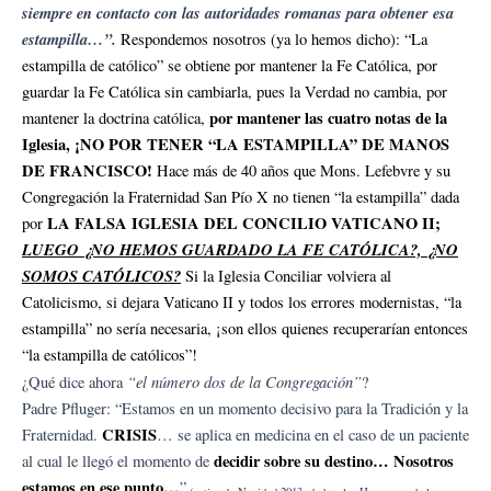
siempre en contacto con las autoridades romanas para obtener esa
estampilla…”.
Respondemos nosotros (ya lo hemos dicho): “La
estampilla de católico” se obtiene por mantener la Fe Católica, por
guardar la Fe Católica sin cambiarla, pues la Verdad no cambia, por
por mantener las cuatro notas de la
mantener la doctrina católica,
Iglesia, ¡NO POR TENER “LA ESTAMPILLA” DE MANOS
DE FRANCISCO!
Hace más de 40 años que Mons. Lefebvre y su
Congregación la Fraternidad San Pío X no tienen “la estampilla” dada
LA FALSA IGLESIA DEL CONCILIO VATICANO II;
por
LUEGO ¿NO HEMOS GUARDADO LA FE CATÓLICA?, ¿NO
SOMOS CATÓLICOS?
Si la Iglesia Conciliar volviera al
Catolicismo, si dejara Vaticano II y todos los errores modernistas, “la
estampilla” no sería necesaria, ¡son ellos quienes recuperarían entonces
“la estampilla de católicos”!
“el número dos de la Congregación”
¿Qué dice ahora
?
Padre Pfluger: “Estamos en un momento decisivo para la Tradición y la
CRISIS
Fraternidad.
… se aplica en medicina en el caso de un paciente
decidir sobre su destino… Nosotros
al cual le llegó el momento de
estamos en ese punto…
”